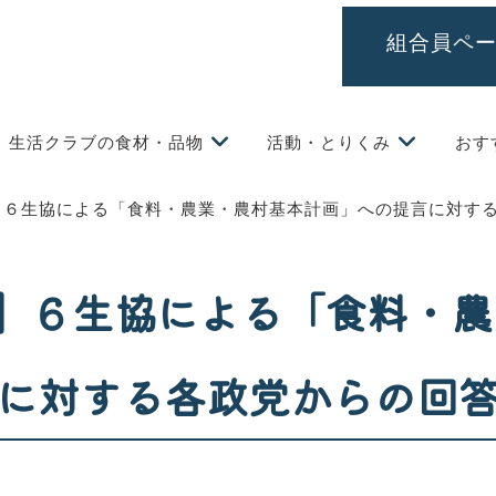
組合員ペ
生活クラブの食材・品物
活動・とりくみ
おす
選】６生協による「食料・農業・農村基本計画」への提言に対す
選】６生協による「食料・
に対する各政党からの回