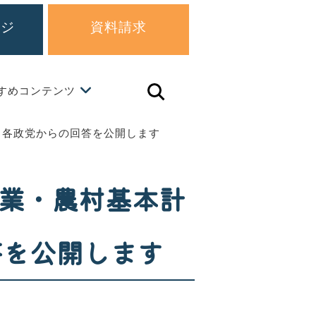
ージ
資料請求
すめコンテンツ
虫
眼
鏡
ア
る各政党からの回答を公開します
イ
コ
ン
農業・農村基本計
答を公開します