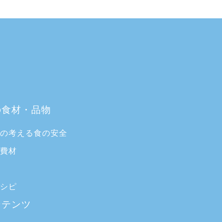
の食材・品物
ブの考える食の安全
消費材
索
レシピ
ンテンツ