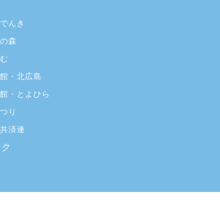
ブでんき
ラの森
いむ
ブ館・北広島
ブ館・とよひら
まつり
ブ共済連
ンク