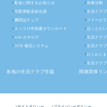
配送に関するお知らせ
保養活動
宅配便配送組合員
生活クラ
機関誌チュプ
フイービ
エッコロ申請書ダウンロード
ほっとた
web カタログ
生活クラ
OCR 補完システム
生活クラ
わくわく
生活クラ
各地の生活クラブ生協
関連団体リ
>サイトポリシー
>プライバシーポリシー