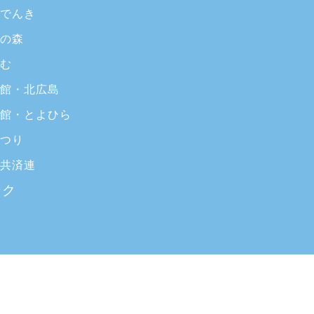
ブでんき
ラの森
いむ
ブ館・北広島
ブ館・とよひら
まつり
ブ共済連
ンク