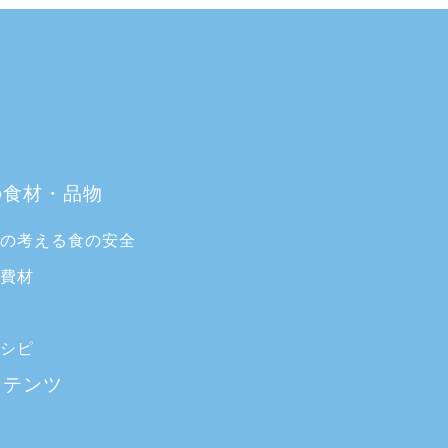
の食材・品物
ブの考える食の安全
消費材
索
レシピ
ンテンツ