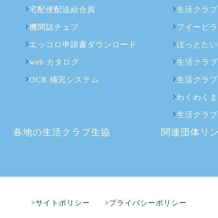
宅配便配送組合員
生活クラ
機関誌チュプ
フイービ
エッコロ申請書ダウンロード
ほっとた
web カタログ
生活クラ
OCR 補完システム
生活クラ
わくわく
生活クラ
各地の生活クラブ生協
関連団体リ
>サイトポリシー
>プライバシーポリシー