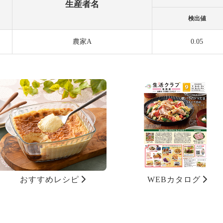
生産者名
検出値
農家A
0.05
おすすめレシピ
WEBカタログ