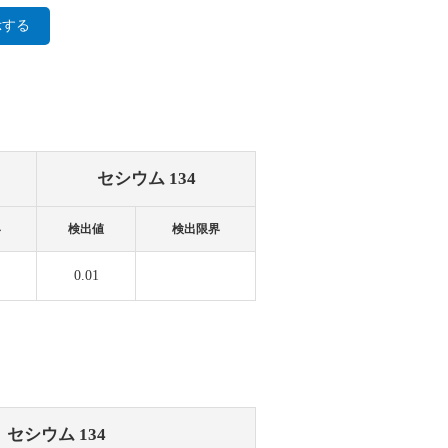
示する
セシウム 134
界
検出値
検出限界
0.01
セシウム 134