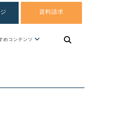
ージ
資料請求
すめコンテンツ
虫
眼
鏡
ア
イ
コ
ン