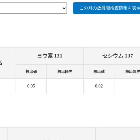
この月の放射能検査情報を表
ヨウ素 131
セシウム 137
名
検出値
検出限界
検出値
検出限
0.05
0.02